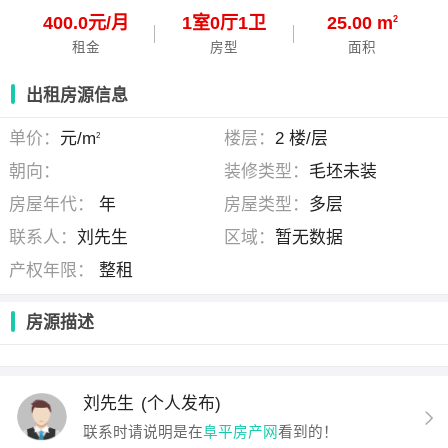
400.0元/月
1
室
0
厅
1
卫
25.00 m
2
租金
房型
面积
出租房源信息
单价：
元/m
楼层：
2 楼/层
2
朝向：
装修类型：
毛坯未装
房屋年代：
年
房屋类型：
多层
联系人：
刘先生
区域：
暂无数据
产权年限：
整租
房源描述
刘先生
(个人发布)
联系时请说明是在
阜平房产网
看到的！