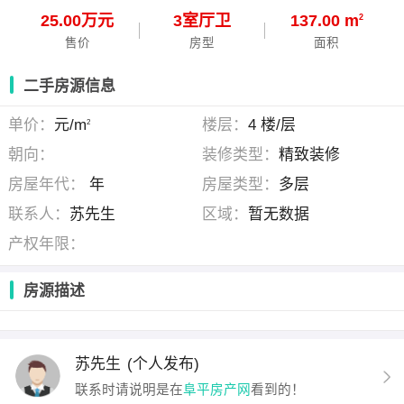
25.00万元
3
室
厅
卫
137.00 m
2
售价
房型
面积
二手房源信息
单价：
元/m
楼层：
4 楼/层
2
朝向：
装修类型：
精致装修
房屋年代：
年
房屋类型：
多层
联系人：
苏先生
区域：
暂无数据
产权年限：
房源描述
苏先生
(个人发布)
联系时请说明是在
阜平房产网
看到的！