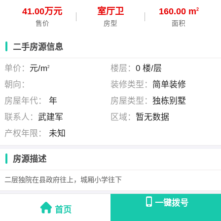
41.00万元
室
厅
卫
160.00 m
2
售价
房型
面积
二手房源信息
单价：
元/m
楼层：
0 楼/层
2
朝向：
装修类型：
简单装修
房屋年代：
年
房屋类型：
独栋别墅
联系人：
武建军
区域：
暂无数据
产权年限：
未知
房源描述
二层独院在县政府往上，城厢小学往下
一键拨号
武建军
(个人发布)
首页