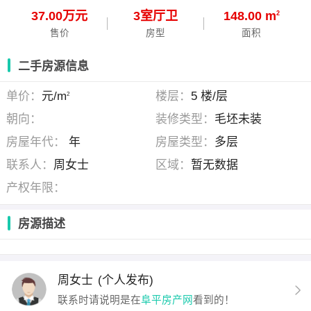
37.00万元
3
室
厅
卫
148.00 m
2
售价
房型
面积
二手房源信息
单价：
元/m
楼层：
5 楼/层
2
朝向：
装修类型：
毛坯未装
房屋年代：
年
房屋类型：
多层
联系人：
周女士
区域：
暂无数据
产权年限：
房源描述
周女士
(个人发布)
联系时请说明是在
阜平房产网
看到的！