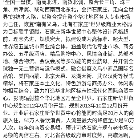
“全国一盘棋，南商北进，南货北调，整合长三角、珠三
角、京津冀、联动西南西北东北，会师石家庄，走向全世
界”的雄才大略，以整合提升整个华北地区各大专业市场
为己任，恢复“南有义乌，北有石家庄”世界级商业大格局
为目标联手钜献。石家庄新华世贸中心整体设计风格超
前，理念先进，规模宏大，拟建设成为高标准、超大型、
世界级五星城市商业综合体，涵盖现代化专业市场、商务
办公、五星级酒店、精品购物中心、风情商业街、总部基
地、综合物流、会议会展等多功能的商业航母。并开创全
球独一无二营销与运作模式，融合借鉴义乌小商品国际名
品馆、美国西蒙、北京天幕、龙湖天街、武汉汉街等模式
精华，将石家庄本土文化、特色旅游与商务办公、休闲购
物相互结合，致力打造华北地区标志性现代化国际商贸中
心，影响辐射整个华北地区乃至全世界。石家庄新华世贸
中心规划2012年9月份开建，规划2013年10至12月份开
业。开业后石家庄新华世贸中心将能同时满足20万人的商
旅入住，50万人餐饮消费，人流量最大的峰值至少是50万
人次，每年的商贸交易额，预计可达石家庄现有老市场交
易额的两倍左右。河北省各级政府审时度势，高瞻远瞩，