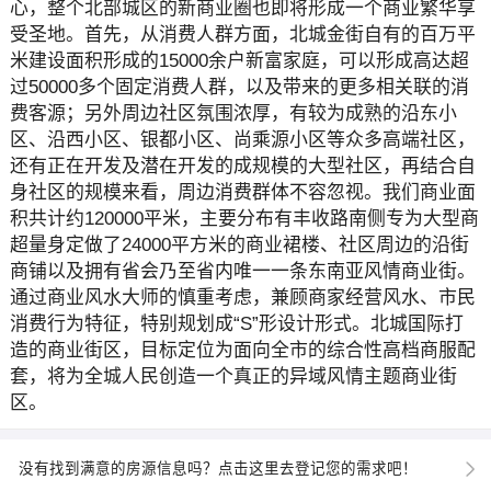
心，整个北部城区的新商业圈也即将形成一个商业繁华享
受圣地。首先，从消费人群方面，北城金街自有的百万平
米建设面积形成的15000余户新富家庭，可以形成高达超
过50000多个固定消费人群，以及带来的更多相关联的消
费客源；另外周边社区氛围浓厚，有较为成熟的沿东小
区、沿西小区、银都小区、尚乘源小区等众多高端社区，
还有正在开发及潜在开发的成规模的大型社区，再结合自
身社区的规模来看，周边消费群体不容忽视。我们商业面
积共计约120000平米，主要分布有丰收路南侧专为大型商
超量身定做了24000平方米的商业裙楼、社区周边的沿街
商铺以及拥有省会乃至省内唯一一条东南亚风情商业街。
通过商业风水大师的慎重考虑，兼顾商家经营风水、市民
消费行为特征，特别规划成“S”形设计形式。北城国际打
造的商业街区，目标定位为面向全市的综合性高档商服配
套，将为全城人民创造一个真正的异域风情主题商业街
区。
没有找到满意的房源信息吗？点击这里去登记您的需求吧！