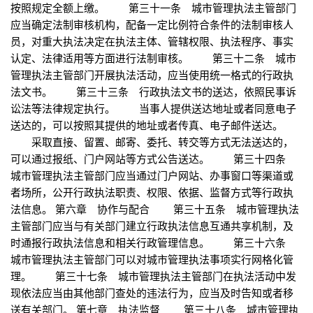
按照规定全额上缴。 第三十一条 城市管理执法主管部门
应当确定法制审核机构，配备一定比例符合条件的法制审核人
员，对重大执法决定在执法主体、管辖权限、执法程序、事实
认定、法律适用等方面进行法制审核。 第三十二条 城市
管理执法主管部门开展执法活动，应当使用统一格式的行政执
法文书。 第三十三条 行政执法文书的送达，依照民事诉
讼法等法律规定执行。 当事人提供送达地址或者同意电子
送达的，可以按照其提供的地址或者传真、电子邮件送达。
采取直接、留置、邮寄、委托、转交等方式无法送达的，
可以通过报纸、门户网站等方式公告送达。 第三十四条
城市管理执法主管部门应当通过门户网站、办事窗口等渠道或
者场所，公开行政执法职责、权限、依据、监督方式等行政执
法信息。 第六章 协作与配合 第三十五条 城市管理执法
主管部门应当与有关部门建立行政执法信息互通共享机制，及
时通报行政执法信息和相关行政管理信息。 第三十六条
城市管理执法主管部门可以对城市管理执法事项实行网格化管
理。 第三十七条 城市管理执法主管部门在执法活动中发
现依法应当由其他部门查处的违法行为，应当及时告知或者移
送有关部门。 第七章 执法监督 第三十八条 城市管理执