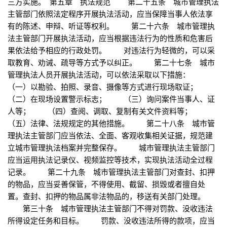
三方实施。 第五章 执法规范 第二十五条 城市管理执法
主管部门依照法定程序开展执法活动，应当保障当事人依法享
有的陈述、申辩、听证等权利。 第二十六条 城市管理执
法主管部门开展执法活动，应当根据违法行为的性质和危害后
果依法给予相应的行政处罚。 对违法行为轻微的，可以采
取教育、劝诫、疏导等方式予以纠正。 第二十七条 城市
管理执法人员开展执法活动，可以依法采取以下措施：
（一）以勘验、拍照、录音、摄像等方式进行现场取证；
（二）在现场设置警示标志； （三）询问案件当事人、证
人等； （四）查阅、调取、复制有关文件资料等；
（五）法律、法规规定的其他措施。 第二十八条 城市管
理执法主管部门应当依法、全面、客观收集相关证据，规范建
立城市管理执法档案并完整保存。 城市管理执法主管部门
应当运用执法记录仪、视频监控等技术，实现执法活动全过程
记录。 第二十九条 城市管理执法主管部门对查封、扣押
的物品，应当妥善保管，不得使用、截留、损毁或者擅自处
置。查封、扣押的物品属非法物品的，移送有关部门处理。
第三十条 城市管理执法主管部门不得对罚款、没收违法
所得设定任务和目标。 罚款、没收违法所得的款项，应当