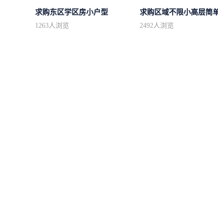
求购东区学区房小户型
1263
人浏览
2492
人浏览