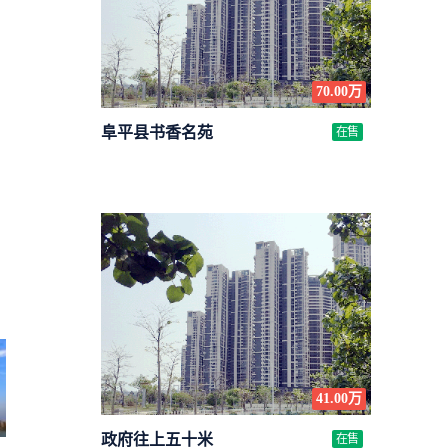
70.00万
阜平县书香名苑
在售
41.00万
政府往上五十米
在售