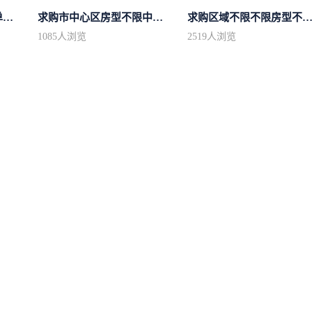
求购区域不限小高层简单装修
求购市中心区房型不限中档装修
求购区域不限不限房型不限两室一厅简.
1085
人浏览
2519
人浏览