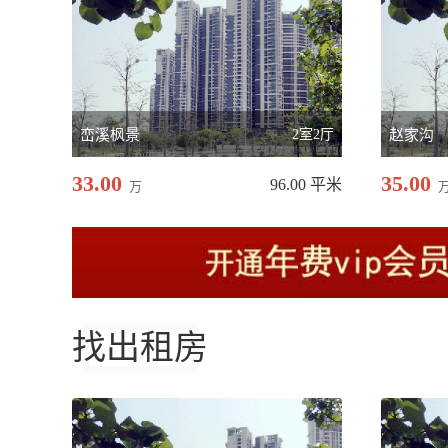
峦溪枫景
2室2厅
赵家沟
33.00
35.00
96.00 平米
万
找出租房