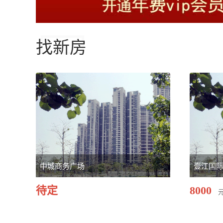
找新房
中城商务广场
壹江国
待定
8000