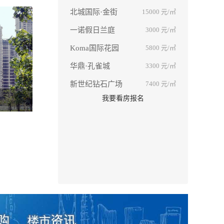
北城国际·金街
15000
元/㎡
一诺假日兰庭
3000
元/㎡
Koma国际花园
5800
元/㎡
华鼎·孔雀城
3300
元/㎡
新世纪钻石广场
7400
元/㎡
我要看房报名