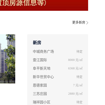
更多新房
新房
中城商务广场
待定
壹江国际
8000
元/㎡
阜平新天地
6368
元/㎡
新华世贸中心
待定
恩德家园
7
元/㎡
三苏庄园
2880
元/㎡
瑞祥园小区
待定