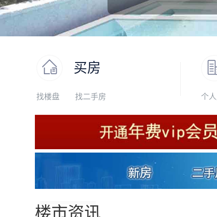
买房
找楼盘
找二手房
个人
楼市资讯