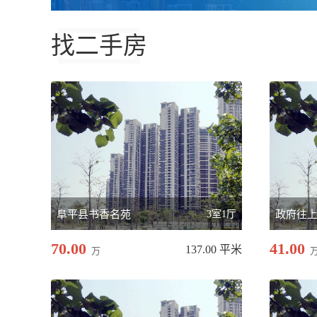
找二手房
阜平县书香名苑
3室1厅
政府往
70.00
41.00
137.00 平米
万