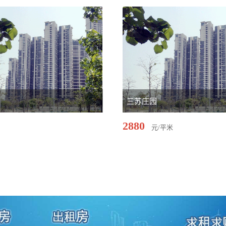
园
三苏庄园
2880
米
元/平米