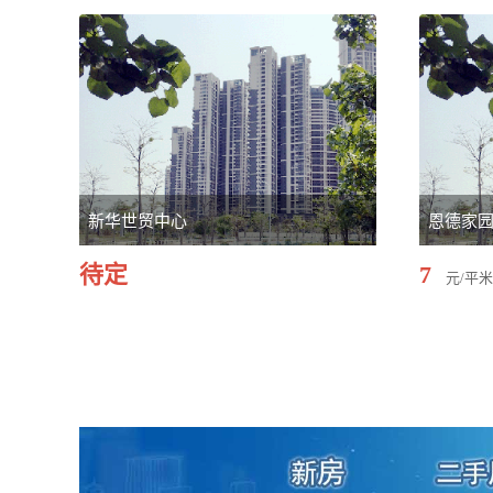
新华世贸中心
恩德家
待定
7
元/平